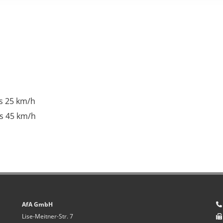
is 25 km/h
is 45 km/h
AfA GmbH

Lise-Meitner-Str. 7
