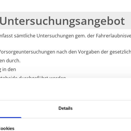
 Untersuchungsangebot
sst sämtliche Untersuchungen gem. der Fahrerlaubnisveror
 Vorsorgeuntersuchungen nach den Vorgaben der gesetzli
en durch.
 in den
gteheide durchgeführt werden.
:
Die G 25 Vorsorgeuntersu
Details
Überwachungstätigkeit ist 
LKW-Fahrer
Cookies