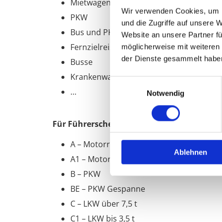
Mietwagen
Wir verwenden Cookies, um I
PKW
und die Zugriffe auf unsere 
Bus und PKW Linienverkehr
Website an unsere Partner fü
Fernzielreisen
möglicherweise mit weiteren
der Dienste gesammelt habe
Busse
Krankenwagen
Einwilligungsauswahl
…
Notwendig
Für Führerscheinbewerber steht zudem eine
A – Motorräder über 125 cm3
Ablehnen
A1 – Motorräder bis 125 cm3
B – PKW
BE – PKW Gespanne
C – LKW über 7,5 t
C1 – LKW bis 3,5 t